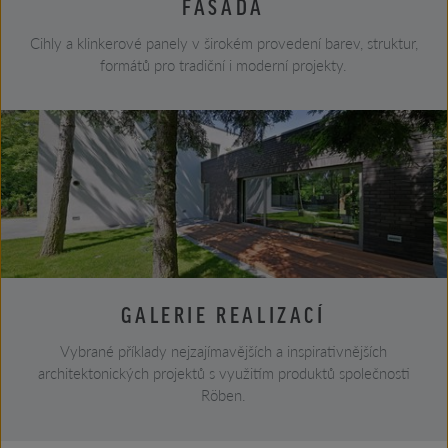
FASÁDA
Cihly a klinkerové panely v širokém provedení barev, struktur,
formátů pro tradiční i moderní projekty.
GALERIE REALIZACÍ
Vybrané příklady nejzajímavějších a inspirativnějších
architektonických projektů s využitím produktů společnosti
Röben.