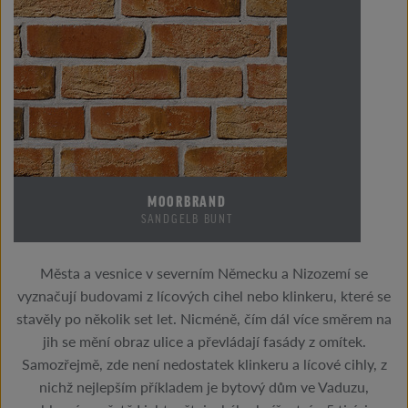
MOORBRAND
SANDGELB BUNT
Města a vesnice v severním Německu a Nizozemí se
vyznačují budovami z lícových cihel nebo klinkeru, které se
stavěly po několik set let. Nicméně, čím dál více směrem na
jih se mění obraz ulice a převládají fasády z omítek.
Samozřejmě, zde není nedostatek klinkeru a lícové cihly, z
nichž nejlepším příkladem je bytový dům ve Vaduzu,