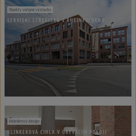
Objekty veřejné výstavby
SERVISNÍ STŘEDISKO V RHEINFELDENU
Interiérový design
KLINKEROVÁ CIHLA V OBÝVACÍM POKOJI