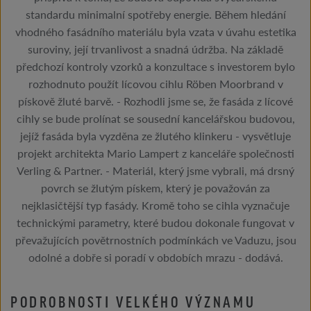
standardu minimalní spotřeby energie. Během hledání
vhodného fasádního materiálu byla vzata v úvahu estetika
suroviny, její trvanlivost a snadná údržba. Na základě
předchozí kontroly vzorků a konzultace s investorem bylo
rozhodnuto použít lícovou cihlu Röben Moorbrand v
pískově žluté barvě. - Rozhodli jsme se, že fasáda z lícové
cihly se bude prolínat se sousední kancelářskou budovou,
jejíž fasáda byla vyzděna ze žlutého klinkeru - vysvětluje
projekt architekta Mario Lampert z kanceláře společnosti
Verling & Partner. - Materiál, který jsme vybrali, má drsný
povrch se žlutým pískem, který je považován za
nejklasičtější typ fasády. Kromě toho se cihla vyznačuje
technickými parametry, které budou dokonale fungovat v
převažujících povětrnostních podmínkách ve Vaduzu, jsou
odolné a dobře si poradí v obdobích mrazu - dodává.
PODROBNOSTI VELKÉHO VÝZNAMU