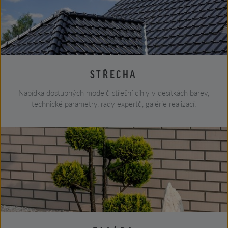
STŘECHA
Nabídka dostupných modelů střešní cihly v desítkách barev,
technické parametry, rady expertů, galérie realizací.