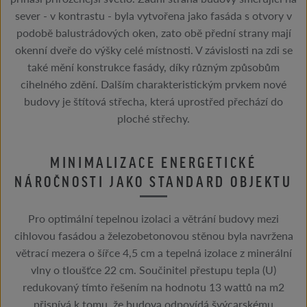
sever - v kontrastu - byla vytvořena jako fasáda s otvory v
podobě balustrádových oken, zato obě přední strany mají
okenní dveře do výšky celé místnosti. V závislosti na zdi se
také mění konstrukce fasády, díky různým způsobům
cihelného zdění. Dalším charakteristickým prvkem nové
budovy je štítová střecha, která uprostřed přechází do
ploché střechy.
MINIMALIZACE ENERGETICKÉ
NÁROČNOSTI JAKO STANDARD OBJEKTU
Pro optimální tepelnou izolaci a větrání budovy mezi
cihlovou fasádou a železobetonovou stěnou byla navržena
větrací mezera o šířce 4,5 cm a tepelná izolace z minerální
vlny o tloušťce 22 cm. Součinitel přestupu tepla (U)
redukovaný tímto řešením na hodnotu 13 wattů na m2
přispívá k tomu, že budova odpovídá švýcarskému