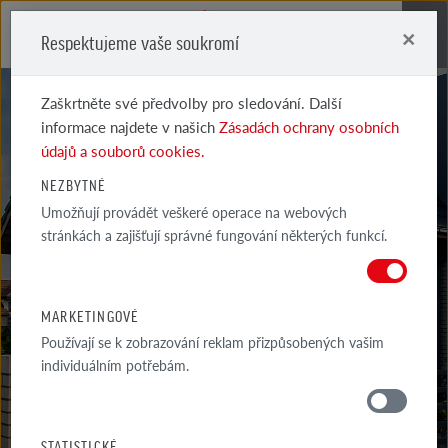
×
Respektujeme vaše soukromí
Me
Zaškrtněte své předvolby pro sledování. Další
informace najdete v našich
Zásadách ochrany osobních
údajů a souborů cookies.
NEZBYTNÉ
GALERIE
Umožňují provádět veškeré operace na webových
stránkách a zajišťují správné fungování některých funkcí.
REALIZACÍ
VYBRANÉ PŘÍKLADY NEJZAJÍMAVĚJŠÍCH A INSPIRATIVNĚJŠÍCH
MARKETINGOVÉ
ARCHITEKTONICKÝCH PROJEKTŮ S VYUŽITÍM PRODUKTŮ...
Používají se k zobrazování reklam přizpůsobených vašim
individuálním potřebám.
GALERIE
OKOLI DOMU
STATISTICKÉ