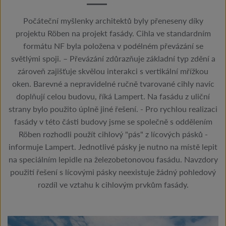
Počáteční myšlenky architektů byly přeneseny díky
projektu Röben na projekt fasády. Cihla ve standardním
formátu NF byla položena v podélném převázání se
světlými spoji. – Převázání zdůrazňuje základní typ zdění a
zároveň zajišťuje skvělou interakci s vertikální mřížkou
oken. Barevné a nepravidelné ručně tvarované cihly navíc
doplňují celou budovu, říká Lampert. Na fasádu z uliční
strany bylo použito úplně jiné řešení. - Pro rychlou realizaci
fasády v této části budovy jsme se společně s oddělením
Röben rozhodli použít cihlový "pás" z lícových pásků -
informuje Lampert. Jednotlivé pásky je nutno na místě lepit
na speciálním lepidle na železobetonovou fasádu. Navzdory
použití řešení s lícovými pásky neexistuje žádný pohledový
rozdíl ve vztahu k cihlovým prvkům fasády.