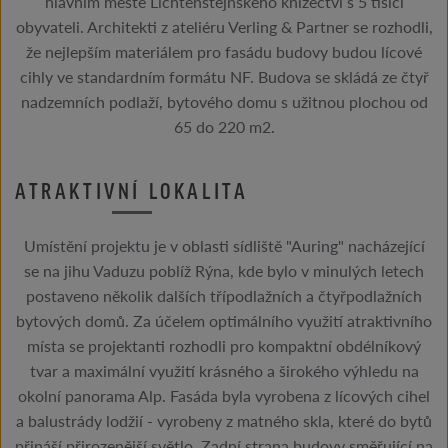
hlavním městě Lichtenštejnského knížectví s 5 tisíci
obyvateli. Architekti z ateliéru Verling & Partner se rozhodli,
že nejlepším materiálem pro fasádu budovy budou lícové
cihly ve standardním formátu NF. Budova se skládá ze čtyř
nadzemních podlaží, bytového domu s užitnou plochou od
65 do 220 m2.
ATRAKTIVNÍ LOKALITA
Umístění projektu je v oblasti sídliště "Auring" nacházející
se na jihu Vaduzu poblíž Rýna, kde bylo v minulých letech
postaveno několik dalších třípodlažních a čtyřpodlažních
bytových domů. Za účelem optimálního využití atraktivního
místa se projektanti rozhodli pro kompaktní obdélníkový
tvar a maximální využití krásného a širokého výhledu na
okolní panorama Alp. Fasáda byla vyrobena z lícových cihel
a balustrády lodžií - vyrobeny z matného skla, které do bytů
přináší přirozenější světlo. Zadní strana budovy směřující na