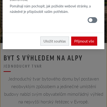
GALERIE
Pomáhají nám pochopit, jak požíváte webové stránky, a
FASÁDA
následně je přizpůsobit vašim potřebám.
GALERIE
STŘECHA
Röben
Realizace
Uložit souhlas
Přijmout vše
BYT S VÝHLEDEM NA ALPY
JEDNODUCHÝ TVAR
Jednoduchý tvar bytového domu byl postaven
neobvyklým způsobem a jedinečné umístění
budovy nabízí svým obyvatelům mimořádný výhled
na nejvyšší horský řetězec v Evropě.