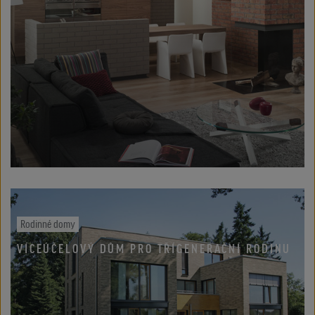
Rodinné domy
VÍCEÚČELOVÝ DŮM PRO TŘÍGENERAČNÍ RODINU