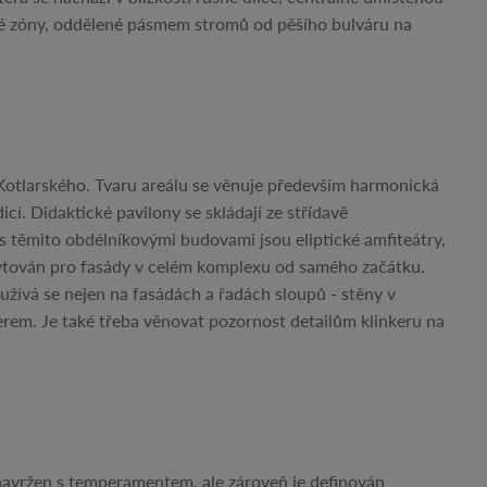
é zóny, oddělené pásmem stromů od pěšího bulváru na
Kotlarského. Tvaru areálu se věnuje především harmonická
í. Didaktické pavilony se skládají ze střídavě
 těmito obdélníkovými budovami jsou eliptické amfiteátry,
skytován pro fasády v celém komplexu od samého začátku.
užívá se nejen na fasádách a řadách sloupů - stěny v
rem. Je také třeba věnovat pozornost detailům klinkeru na
 navržen s temperamentem, ale zároveň je definován