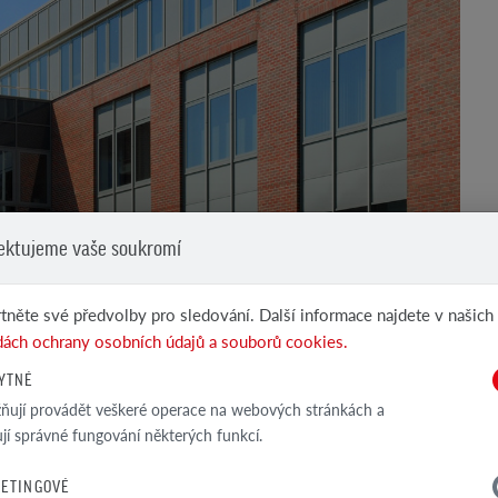
ektujeme vaše soukromí
tněte své předvolby pro sledování. Další informace najdete v našich
ách ochrany osobních údajů a souborů cookies.
YTNÉ
ují provádět veškeré operace na webových stránkách a
ťují správné fungování některých funkcí.
ETINGOVÉ
há až do počátku nového tisíciletí, kdy úřady Krakova