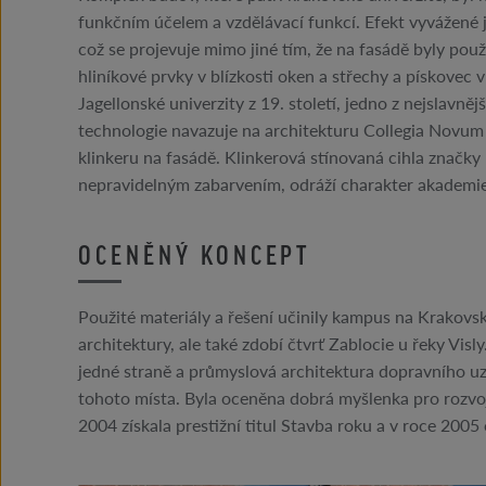
funkčním účelem a vzdělávací funkcí. Efekt vyvážené 
což se projevuje mimo jiné tím, že na fasádě byly použi
hliníkové prvky v blízkosti oken a střechy a pískovec
Jagellonské univerzity z 19. století, jedno z nejslavně
technologie navazuje na architekturu Collegia Novum
klinkeru na fasádě. Klinkerová stínovaná cihla značky 
nepravidelným zabarvením, odráží charakter akademie
OCENĚNÝ KONCEPT
Použité materiály a řešení učinily kampus na Krakovsk
architektury, ale také zdobí čtvrť Zablocie u řeky Vis
jedné straně a průmyslová architektura dopravního uzl
tohoto místa. Byla oceněna dobrá myšlenka pro rozvoj
2004 získala prestižní titul Stavba roku a v roce 2005