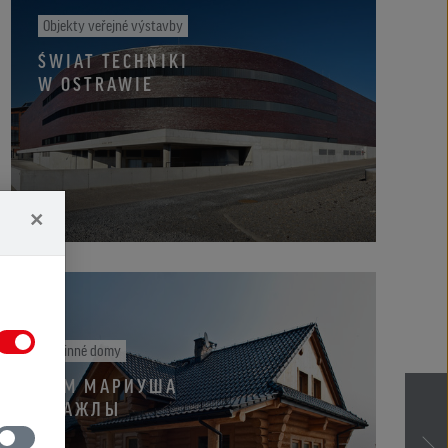
Objekty veřejné výstavby
ŚWIAT TECHNIKI
W OSTRAWIE
×
Rodinné domy
ДОМ МАРИУША
ВЛАЖЛЫ