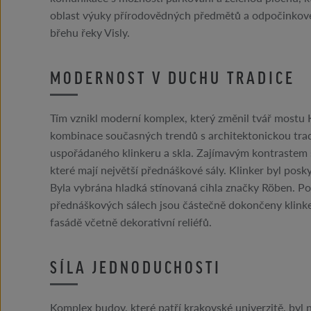
oblast výuky přírodovědných předmětů a odpočinkov
břehu řeky Visly.
MODERNOST V DUCHU TRADICE
Tím vznikl moderní komplex, který změnil tvář mostu 
kombinace současných trendů s architektonickou tradic
uspořádaného klinkeru a skla. Zajímavým kontrastem s
které mají největší přednáškové sály. Klinker byl po
Byla vybrána hladká stínovaná cihla značky Röben. Po
přednáškových sálech jsou částečně dokončeny klinke
fasádě včetně dekorativní reliéfů.
SÍLA JEDNODUCHOSTI
Komplex budov, které patří krakovské univerzitě, byl