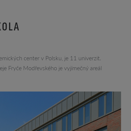
KOLA
ických center v Polsku, je 11 univerzit.
řeje Fryče Modřevského je vyjímečný areál