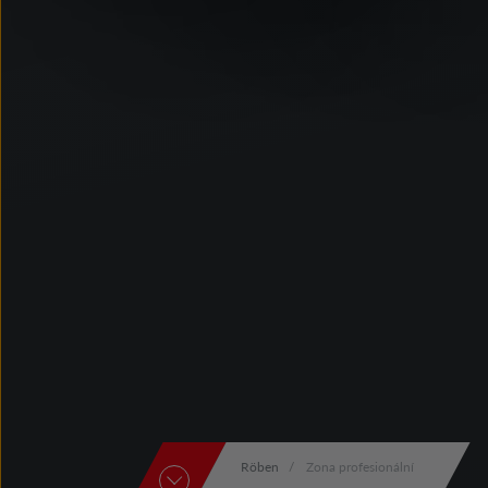
Röben
Zona profesionální