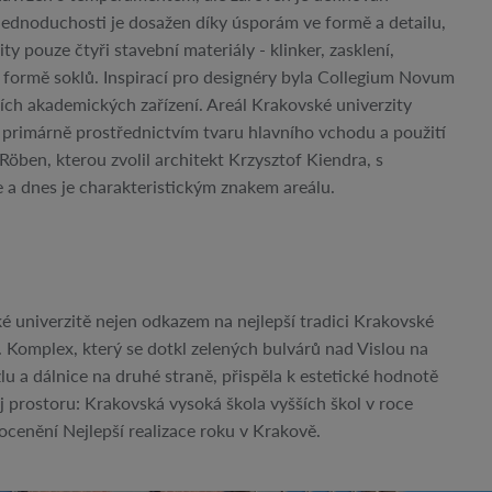
jednoduchosti je dosažen díky úsporám ve formě a detailu,
ty pouze čtyři stavební materiály - klinker, zasklení,
 v formě soklů. Inspirací pro designéry byla Collegium Novum
jších akademických zařízení. Areál Krakovské univerzity
 primárně prostřednictvím tvaru hlavního vchodu a použití
Röben, kterou zvolil architekt Krzysztof Kiendra, s
 a dnes je charakteristickým znakem areálu.
é univerzitě nejen odkazem na nejlepší tradici Krakovské
ly. Komplex, který se dotkl zelených bulvárů nad Vislou na
u a dálnice na druhé straně, přispěla k estetické hodnotě
 prostoru: Krakovská vysoká škola vyšších škol v roce
 ocenění Nejlepší realizace roku v Krakově.