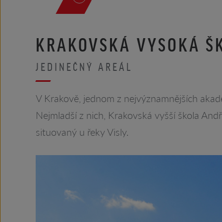
KRAKOVSKÁ VYSOKÁ Š
JEDINEČNÝ AREÁL
V Krakově, jednom z nejvýznamnějších akadem
Nejmladší z nich, Krakovská vyšší škola And
situovaný u řeky Visly.