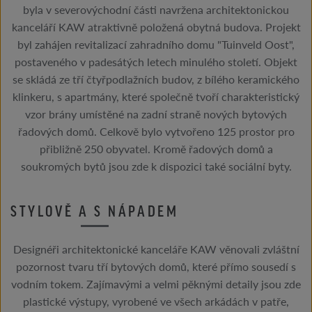
byla v severovýchodní části navržena architektonickou
kanceláří KAW atraktivně položená obytná budova. Projekt
byl zahájen revitalizací zahradního domu "Tuinveld Oost",
postaveného v padesátých letech minulého století. Objekt
se skládá ze tří čtyřpodlažních budov, z bílého keramického
klinkeru, s apartmány, které společně tvoří charakteristický
vzor brány umístěné na zadní straně nových bytových
řadových domů. Celkově bylo vytvořeno 125 prostor pro
přibližně 250 obyvatel. Kromě řadových domů a
soukromých bytů jsou zde k dispozici také sociální byty.
STYLOVĚ A S NÁPADEM
Designéři architektonické kanceláře KAW věnovali zvláštní
pozornost tvaru tří bytových domů, které přímo sousedí s
vodním tokem. Zajímavými a velmi pěknými detaily jsou zde
plastické výstupy, vyrobené ve všech arkádách v patře,