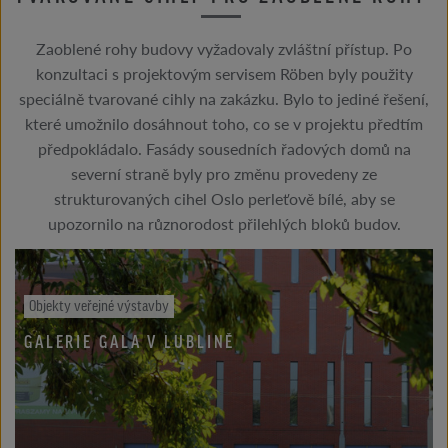
Zaoblené rohy budovy vyžadovaly zvláštní přístup. Po
konzultaci s projektovým servisem Röben byly použity
speciálně tvarované cihly na zakázku. Bylo to jediné řešení,
které umožnilo dosáhnout toho, co se v projektu předtím
předpokládalo. Fasády sousedních řadových domů na
severní straně byly pro změnu provedeny ze
strukturovaných cihel Oslo perleťově bílé, aby se
upozornilo na různorodost přilehlých bloků budov.
Objekty veřejné výstavby
GALERIE GALA V LUBLINĚ