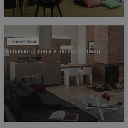
Interiérový design
KLINKEROVÁ CIHLA V OBÝVACÍM POKOJI