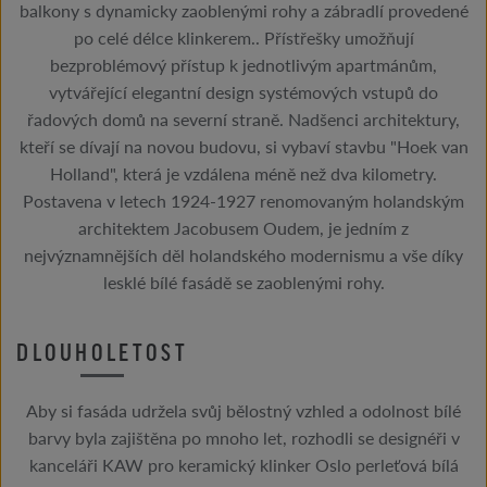
balkony s dynamicky zaoblenými rohy a zábradlí provedené
po celé délce klinkerem.. Přístřešky umožňují
bezproblémový přístup k jednotlivým apartmánům,
vytvářející elegantní design systémových vstupů do
řadových domů na severní straně. Nadšenci architektury,
kteří se dívají na novou budovu, si vybaví stavbu "Hoek van
Holland", která je vzdálena méně než dva kilometry.
Postavena v letech 1924-1927 renomovaným holandským
architektem Jacobusem Oudem, je jedním z
nejvýznamnějších děl holandského modernismu a vše díky
lesklé bílé fasádě se zaoblenými rohy.
DLOUHOLETOST
Aby si fasáda udržela svůj bělostný vzhled a odolnost bílé
barvy byla zajištěna po mnoho let, rozhodli se designéři v
kanceláři KAW pro keramický klinker Oslo perleťová bílá