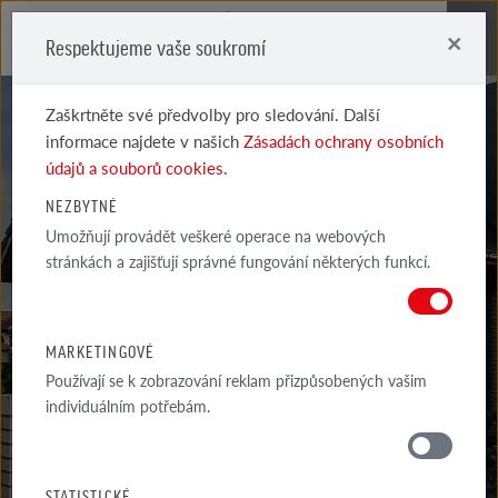
×
Respektujeme vaše soukromí
Me
Zaškrtněte své předvolby pro sledování. Další
informace najdete v našich
Zásadách ochrany osobních
údajů a souborů cookies.
NEZBYTNÉ
GALERIE
Umožňují provádět veškeré operace na webových
stránkách a zajišťují správné fungování některých funkcí.
REALIZACÍ
VYBRANÉ PŘÍKLADY NEJZAJÍMAVĚJŠÍCH A INSPIRATIVNĚJŠÍCH
MARKETINGOVÉ
ARCHITEKTONICKÝCH PROJEKTŮ S VYUŽITÍM PRODUKTŮ...
Používají se k zobrazování reklam přizpůsobených vašim
individuálním potřebám.
GALERIE
OKOLI DOMU
STATISTICKÉ