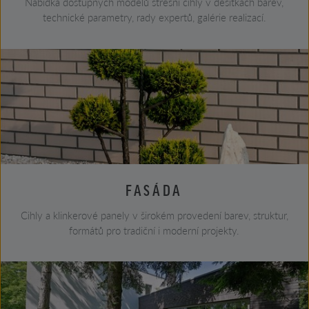
Nabídka dostupných modelů střešní cihly v desítkách barev,
technické parametry, rady expertů, galérie realizací.
FASÁDA
Cihly a klinkerové panely v širokém provedení barev, struktur,
formátů pro tradiční i moderní projekty.