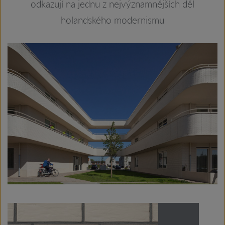
odkazují na jednu z nejvýznamnějších děl
holandského modernismu