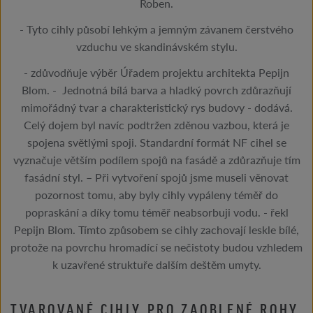
Roben.
- Tyto cihly působí lehkým a jemným závanem čerstvého
vzduchu ve skandinávském stylu.
- zdůvodňuje výběr Úřadem projektu architekta Pepijn
Blom. - Jednotná bílá barva a hladký povrch zdůrazňují
mimořádný tvar a charakteristický rys budovy - dodává.
Celý dojem byl navíc podtržen zděnou vazbou, která je
spojena světlými spoji. Standardní formát NF cihel se
vyznačuje větším podílem spojů na fasádě a zdůrazňuje tím
fasádní styl. – Při vytvoření spojů jsme museli věnovat
pozornost tomu, aby byly cihly vypáleny téměř do
popraskání a díky tomu téměř neabsorbuji vodu. - řekl
Pepijn Blom. Tímto způsobem se cihly zachovají leskle bílé,
protože na povrchu hromadící se nečistoty budou vzhledem
k uzavřené struktuře dalším deštěm umyty.
TVAROVANÉ CIHLY PRO ZAOBLENÉ ROHY