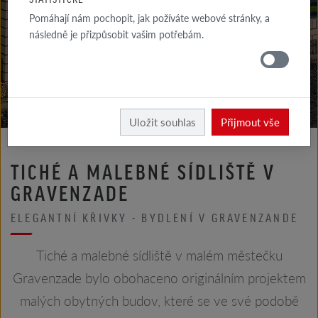
GALERIE
Pomáhají nám pochopit, jak požíváte webové stránky, a
FASÁDA
následně je přizpůsobit vašim potřebám.
GALERIE
STŘECHA
Röben
Realizace
Uložit souhlas
Přijmout vše
TICHÉ A MALEBNÉ SÍDLIŠTĚ V
GRAVENZADE
ELEGANTNÍ KŘIVKY - BYDLENÍ V GRAVENZANDE
Tiché a malebné sídliště v malém městečku
Gravenzade bylo obohaceno originálním projektem
malých obytných budov, které se ve své podobě