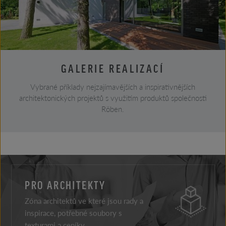
GALERIE REALIZACÍ
Vybrané příklady nejzajímavějších a inspirativnějších
architektonických projektů s využitím produktů společnosti
Röben.
PRO ARCHITEKTY
Zóna architektů ve které jsou rady a
inspirace, potřebné soubory s
texturami a ceníky.