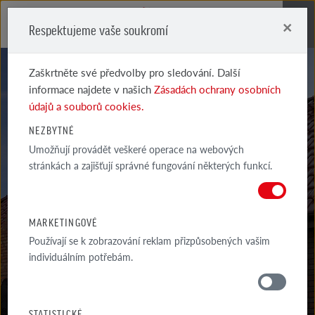
×
Respektujeme vaše soukromí
Me
Zaškrtněte své předvolby pro sledování. Další
informace najdete v našich
Zásadách ochrany osobních
údajů a souborů cookies.
NEZBYTNÉ
SYSTÉMOVÉ
Umožňují provádět veškeré operace na webových
stránkách a zajišťují správné fungování některých funkcí.
STŘEŠNÍ DOPLŇKY
BERGAMO UKONČENÍ PULTOVÉHO HŘEBENÁČE POČÁTEČNÍ (SPODNÍ)
MARKETINGOVÉ
Používají se k zobrazování reklam přizpůsobených vašim
individuálním potřebám.
MATERIÁLY
STATISTICKÉ