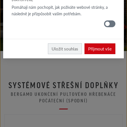
KE STAŽENÍ
Pomáhají nám pochopit, jak požíváte webové stránky, a
následně je přizpůsobit vašim potřebám.
KDE
KOUPIT
Röben
Uložit souhlas
Přijmout vše
SYSTÉMOVÉ STŘEŠNÍ DOPLŇKY
BERGAMO UKONČENÍ PULTOVÉHO HŘEBENÁČE
POČÁTEČNÍ (SPODNÍ)