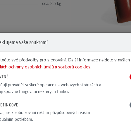
cca. 3,5 kg
ektujeme vaše soukromí
tněte své předvolby pro sledování. Další informace najdete v našich
ROZMĚRY PRODUKTU
ách ochrany osobních údajů a souborů cookies.
YTNÉ
ují provádět veškeré operace na webových stránkách a
ťují správné fungování některých funkcí.
ETINGOVÉ
vají se k zobrazování reklam přizpůsobených vašim
iduálním potřebám.