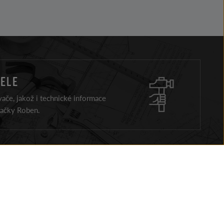
ELE
ače, jakož i technické informace
načky Roben.