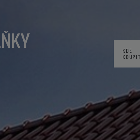
LŇKY
KDE
KOUPI