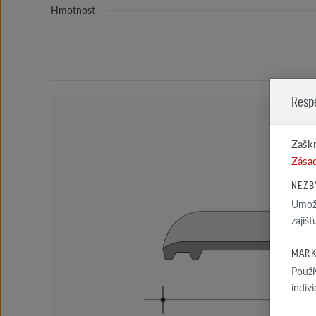
Hmotnost
Resp
Zaškr
Zásad
NEZB
Umožň
zajiš
MARK
Použí
indiv