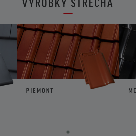
VÝROBKY STŘECHA
PIEMONT
M