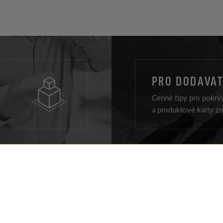
PRO DODAVAT
Cenné tipy pro pokrýv
a produktové karty z
VÝROBKY STŘECHA
REALIZACÍ