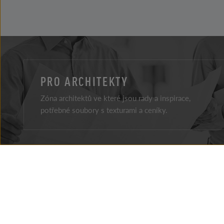
PRO ARCHITEKTY
Zóna architektů ve které jsou rady a inspirace,
potřebné soubory s texturami a ceníky.
Facebook
Youtube
O FIRMĚ