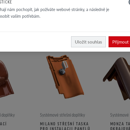
ISTICKÉ
ají nám pochopit, jak požíváte webové stránky, a následně je
ůsobit vašim potřebám.
Uložit souhlas
Přijmout
í doplňky
Systémové střešní doplňky
Systémové 
ACÍ
MILANO STŘEŠNÍ TASKA
MONZA T
PRO INSTALACJI PANELŮ
OKRAJOV