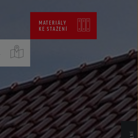
CENÍKY
CERTIFIKÁTY ZKP
MATERIÁLY
KE STAŽENÍ
T