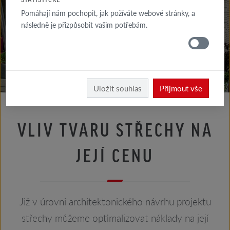
RADY
Pomáhají nám pochopit, jak požíváte webové stránky, a
FASÁDA
následně je přizpůsobit vašim potřebám.
RADY
STŘECHA
Rady střecha
Rady architekta
Uložit souhlas
Přijmout vše
VLIV TVARU STŘECHY NA
JEJÍ CENU
Již v úrovni architektonického návrhu projektu
střechy můžeme optimalizovat náklady na její