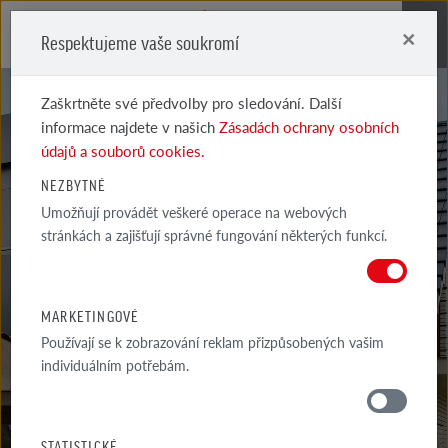
×
Respektujeme vaše soukromí
Me
Zaškrtněte své předvolby pro sledování. Další
informace najdete v našich
Zásadách ochrany osobních
údajů a souborů cookies.
NEZBYTNÉ
Umožňují provádět veškeré operace na webových
RADY
stránkách a zajišťují správné fungování některých funkcí.
ARCHITEKTA
MARKETINGOVÉ
Používají se k zobrazování reklam přizpůsobených vašim
individuálním potřebám.
RADY
OKOLÍ DOMU
STATISTICKÉ