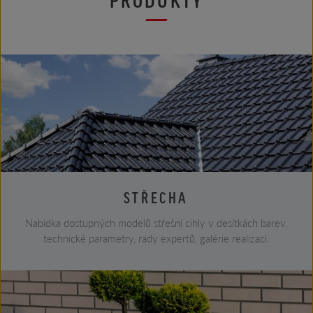
STŘECHA
Nabídka dostupných modelů střešní cihly v desítkách barev,
technické parametry, rady expertů, galérie realizací.