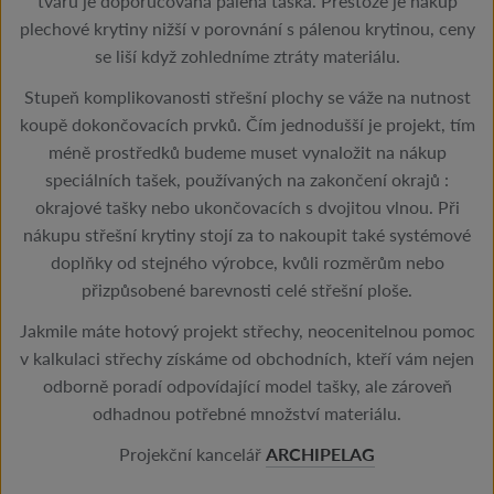
tvarů je doporučována pálená taška. Přestože je nákup
plechové krytiny nižší v porovnání s pálenou krytinou, ceny
se liší když zohledníme ztráty materiálu.
Stupeň komplikovanosti střešní plochy se váže na nutnost
koupě dokončovacích prvků. Čím jednodušší je projekt, tím
méně prostředků budeme muset vynaložit na nákup
speciálních tašek, používaných na zakončení okrajů :
okrajové tašky nebo ukončovacích s dvojitou vlnou. Při
nákupu střešní krytiny stojí za to nakoupit také systémové
doplňky od stejného výrobce, kvůli rozměrům nebo
přizpůsobené barevnosti celé střešní ploše.
Jakmile máte hotový projekt střechy, neocenitelnou pomoc
v kalkulaci střechy získáme od obchodních, kteří vám nejen
odborně poradí odpovídající model tašky, ale zároveň
odhadnou potřebné množství materiálu.
Projekční kancelář
ARCHIPELAG