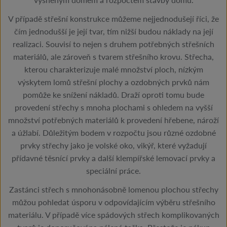
V případě střešní konstrukce můžeme nejjednodušejí říci, že
čím jednodušší je její tvar, tím nižší budou náklady na její
realizaci. Souvisí to nejen s druhem potřebných střešních
materiálů, ale zároveň s tvarem střešního krovu. Střecha,
kterou charakterizuje malé množství ploch, nízkým
výskytem lomů střešní plochy a ozdobných prvků nám
pomůže ke snížení nákladů. Draží oproti tomu bude
provedení střechy s mnoha plochami s ohledem na vyšší
množství potřebných materiálů k provedení hřebene, nároží
a úžlabí. Důležitým bodem v rozpočtu jsou různé ozdobné
prvky střechy jako je volské oko, vikýř, které vyžadují
přídavné těsnící prvky a další klempířské lemovací prvky a
speciální práce.
Zastánci střech s mnohonásobně lomenou plochou střechy
můžou pohledat úsporu v odpovídajícím výběru střešního
materiálu. V případě více spádových střech komplikovaných