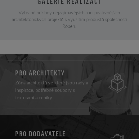
GALERIE REALIZACÍ
Vybrané příklady nejzajímavějších a inspirativnějších
architektonických projektů s využitím produktů společnosti
Röben.
PRO ARCHITEKTY
Zóna architektů ve které jsou rady a
inspirace, potřebné soubory s
texturami a ceníky.
PRO DODAVATELE