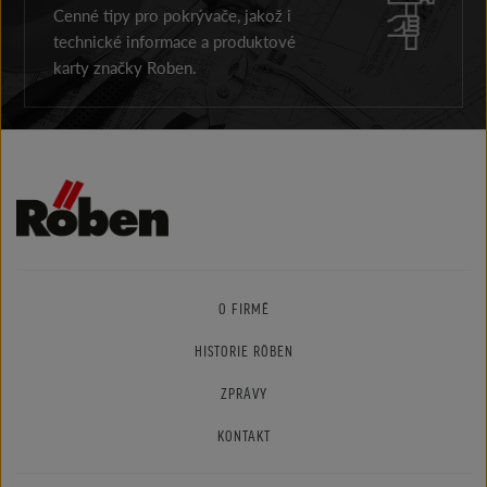
Cenné tipy pro pokrývače, jakož i
technické informace a produktové
karty značky Roben.
O FIRMĚ
HISTORIE RÖBEN
ZPRÁVY
KONTAKT