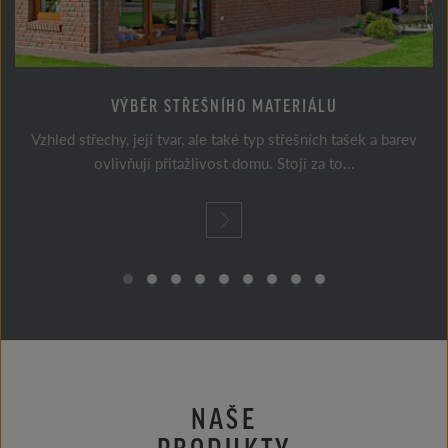
VÝBĚR STŘEŠNÍHO MATERIÁLU
Vzhled střechy, její tvar, ale také typ střešních tašek a barev
ovlivňují přitažlivost domu. Stojí za to...
NAŠE
PRODUKTY