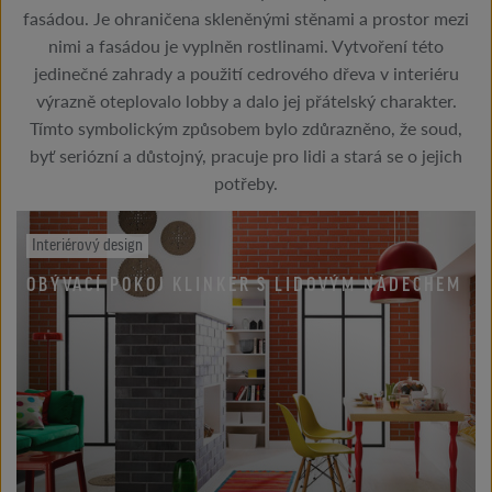
fasádou. Je ohraničena skleněnými stěnami a prostor mezi
nimi a fasádou je vyplněn rostlinami. Vytvoření této
jedinečné zahrady a použití cedrového dřeva v interiéru
výrazně oteplovalo lobby a dalo jej přátelský charakter.
Tímto symbolickým způsobem bylo zdůrazněno, že soud,
byť seriózní a důstojný, pracuje pro lidi a stará se o jejich
potřeby.
Interiérový design
OBÝVACÍ POKOJ KLINKER S LIDOVÝM NÁDECHEM