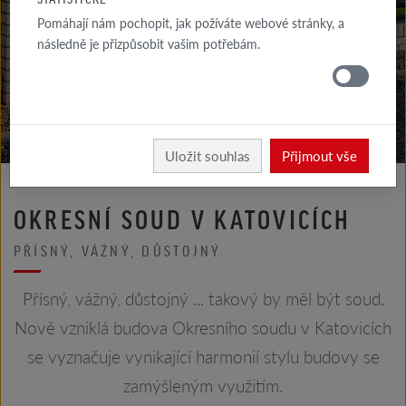
GALERIE
Pomáhají nám pochopit, jak požíváte webové stránky, a
FASÁDA
následně je přizpůsobit vašim potřebám.
GALERIE
STŘECHA
Röben
Realizace
Uložit souhlas
Přijmout vše
OKRESNÍ SOUD V KATOVICÍCH
PŘÍSNÝ, VÁŽNÝ, DŮSTOJNÝ
Přísný, vážný, důstojný ... takový by měl být soud.
Nově vzniklá budova Okresního soudu v Katovicích
se vyznačuje vynikající harmonií stylu budovy se
zamýšleným využitím.