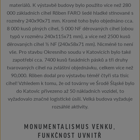
materiálů. K výstavbě budovy bylo použito více než 280
000 základních cihel Röben FARO šedé hladké stínované s
rozměry 240x90x71 mm. Kromě toho bylo objednáno cca.
8 000 kusů plných cihel, 5 000 NF děrovaných cihel (obou
typů v rozměru 240x115x71 mm), a více než 2500 kusů
děrovaných cihel ½ NF (240x58x71 mm). Nicméně to není
vše. Pro stavbu Okresního soudu v Katovicích bylo také
zapotřebí cca. 7400 kusů fasádních pásků a tři druhy
tvarovaných cihel na zvláštní objednávku, celkem více než
90,000. Röben dodal pro výstavbu téměř čtyři sta tisíc
cihel! Vzhledem k tomu, že od továrny ve Środě Śląské bylo
do Katovic přivezeno až 50 nákladních vozidel, to
vyžadovalo značné logistické úsilí. Velká budova vyžaduje
rozsáhlé aktivity.
MONUMENTALISMUS VENKU,
FUNKČNOST UVNITŘ