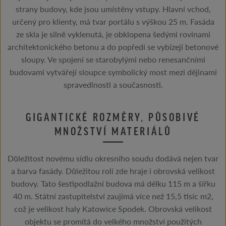
strany budovy, kde jsou umístěny vstupy. Hlavní vchod,
určený pro klienty, má tvar portálu s výškou 25 m. Fasáda
ze skla je silně vyklenutá, je obklopena šedými rovinami
architektonického betonu a do popředí se vybízejí betonové
sloupy. Ve spojení se starobylými nebo renesančními
budovami vytvářejí sloupce symbolický most mezi dějinami
spravedlnosti a současnosti.
GIGANTICKÉ ROZMĚRY, PŮSOBIVÉ
MNOŽSTVÍ MATERIÁLŮ
Důležitost novému sídlu okresního soudu dodává nejen tvar
a barva fasády. Důležitou roli zde hraje i obrovská velikost
budovy. Tato šestipodlažní budova má délku 115 m a šířku
40 m. Státní zastupitelství zaujímá více než 15,5 tisíc m2,
což je velikost haly Katowice Spodek. Obrovská velikost
objektu se promítá do velkého množství použitých