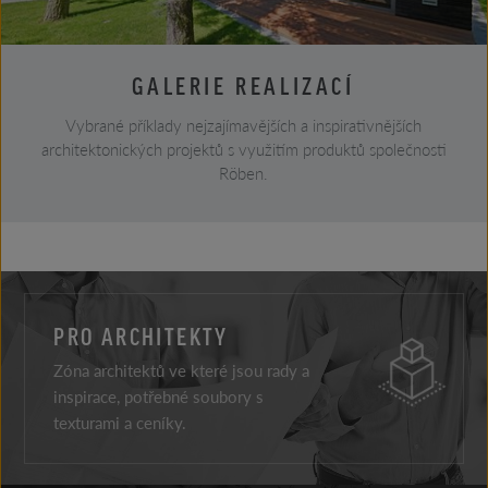
GALERIE REALIZACÍ
Vybrané příklady nejzajímavějších a inspirativnějších
architektonických projektů s využitím produktů společnosti
Röben.
PRO ARCHITEKTY
Zóna architektů ve které jsou rady a
inspirace, potřebné soubory s
texturami a ceníky.