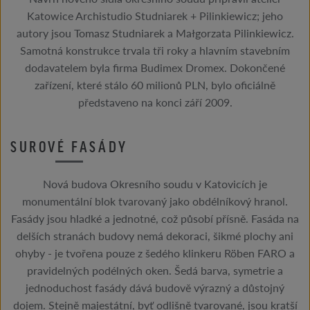
Katowice Archistudio Studniarek + Pilinkiewicz; jeho
autory jsou Tomasz Studniarek a Małgorzata Pilinkiewicz.
Samotná konstrukce trvala tři roky a hlavním stavebním
dodavatelem byla firma Budimex Dromex. Dokončené
zařízení, které stálo 60 milionů PLN, bylo oficiálně
představeno na konci září 2009.
SUROVÉ FASÁDY
Nová budova Okresního soudu v Katovicích je
monumentální blok tvarovaný jako obdélníkový hranol.
Fasády jsou hladké a jednotné, což působí přísně. Fasáda na
delších stranách budovy nemá dekoraci, šikmé plochy ani
ohyby - je tvořena pouze z šedého klinkeru Röben FARO a
pravidelných podélných oken. Šedá barva, symetrie a
jednoduchost fasády dává budově výrazný a důstojný
dojem. Stejně majestátní, byť odlišně tvarované, jsou kratší