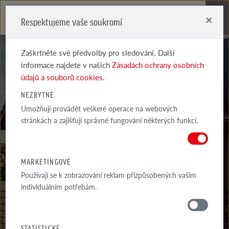
×
Respektujeme vaše soukromí
Me
Zaškrtněte své předvolby pro sledování. Další
informace najdete v našich
Zásadách ochrany osobních
údajů a souborů cookies.
NEZBYTNÉ
GALERIE
Umožňují provádět veškeré operace na webových
stránkách a zajišťují správné fungování některých funkcí.
REALIZACÍ
VYBRANÉ PŘÍKLADY NEJZAJÍMAVĚJŠÍCH A INSPIRATIVNĚJŠÍCH
MARKETINGOVÉ
ARCHITEKTONICKÝCH PROJEKTŮ S VYUŽITÍM PRODUKTŮ...
Používají se k zobrazování reklam přizpůsobených vašim
individuálním potřebám.
GALERIE
OKOLI DOMU
STATISTICKÉ