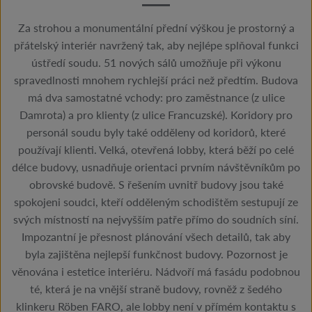
Za strohou a monumentální přední výškou je prostorný a
přátelský interiér navržený tak, aby nejlépe splňoval funkci
ústředí soudu. 51 nových sálů umožňuje při výkonu
spravedlnosti mnohem rychlejší práci než předtím. Budova
má dva samostatné vchody: pro zaměstnance (z ulice
Damrota) a pro klienty (z ulice Francuzské). Koridory pro
personál soudu byly také odděleny od koridorů, které
používají klienti. Velká, otevřená lobby, která běží po celé
délce budovy, usnadňuje orientaci prvním návštěvníkům po
obrovské budově. S řešením uvnitř budovy jsou také
spokojeni soudci, kteří odděleným schodištěm sestupují ze
svých místností na nejvyšším patře přímo do soudních síní.
Impozantní je přesnost plánování všech detailů, tak aby
byla zajištěna nejlepší funkčnost budovy. Pozornost je
věnována i estetice interiéru. Nádvoří má fasádu podobnou
té, která je na vnější straně budovy, rovněž z šedého
klinkeru Röben FARO, ale lobby není v přímém kontaktu s