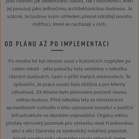
jsou nadšeni jak zaměstnanci soudu, tak i návštěvníci, kteří
jej posuzují jako jedinečnou architektonickou budovou. Je
vzácné, že budovy svým vzhledem přesně odrážejí povahu
institucí, které se nacházejí v nich.
OD PLÁNU AŽ PO IMPLEMENTACI
Po mnoho let byl okresní soud v Katovicích rozptýlen po
celém městě - jeho pobočky byly umístěny v několika
různých budovách, často v příliš malých místnostech. To
způsobilo, že práce soudu byla obtížná a pro klienty
zdlouhavá. Již dlouho bylo plánováno postavit novou,
velkou budovu. Před několika lety se ministerstvo
spravedlnosti rozhodlo o této významné investici v justiční
infrastruktuře ve slezském vojevodství. Orgány města
předaly obrovský pozemek pro výstavbu mezi Frankouskou
ulicí a ulicí Damrota za symbolický notářský poplatek.
Návrh nového sídla okresního soudu připravil ateliér