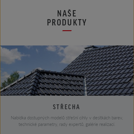
NAŠE
PRODUKTY
STŘECHA
Nabídka dostupných modelů střešní cihly v desítkách barev,
technické parametry, rady expertů, galérie realizací.