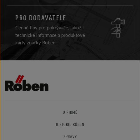
PRO DODAVATELE
Cenné tipy pro pokrývače, jakož i
technické informace a produktové
karty značky Roben.
O FIRMĚ
HISTORIE RÖBEN
ZPRÁVY