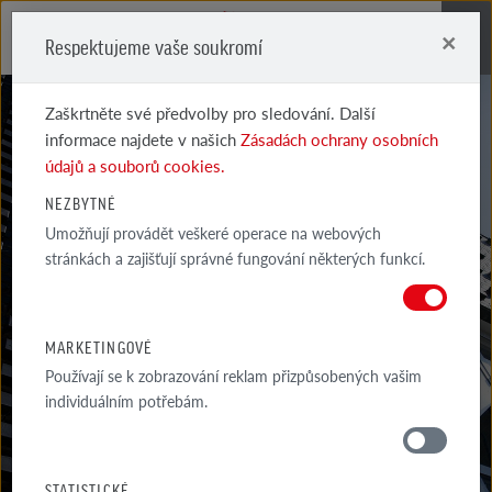
×
Respektujeme vaše soukromí
Me
Zaškrtněte své předvolby pro sledování. Další
informace najdete v našich
Zásadách ochrany osobních
údajů a souborů cookies.
NEZBYTNÉ
Umožňují provádět veškeré operace na webových
AKTUALITY
stránkách a zajišťují správné fungování některých funkcí.
NEJNOVĚJŠÍ INFORMACE O PRODUKTECH, AKTUÁLNÍCH SLEVOVÝCH
AKCÍ A UDÁLOSTECH RÖBEN
MARKETINGOVÉ
Používají se k zobrazování reklam přizpůsobených vašim
individuálním potřebám.
MATERIÁLY
STATISTICKÉ