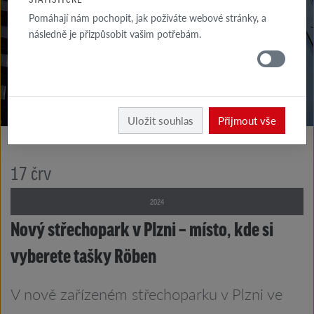
KE STAŽENÍ
Pomáhají nám pochopit, jak požíváte webové stránky, a
následně je přizpůsobit vašim potřebám.
KDE
KOUPIT
Röben
O firmě
Uložit souhlas
Přijmout vše
17
črv
2024
Nový střechopark v Plzni – místo, kde si
vyberete tašky Röben
V nově zařízeném střechoparku v Plzni ve