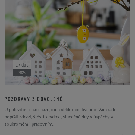
17
dub
2025
POZDRAVY Z DOVOLENÉ
U příležitosti nadcházejících Velikonoc bychom Vám rádi
popřáli zdraví, štěstí a radost, slunečné dny a úspěchy v
soukromém i pracovním...