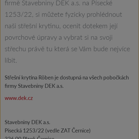
firmě Stavebniny DEK a.s. na Písecké
1253/22, si můžete fyzicky prohlédnout
naši střešní krytinu, ocenit dotekem její
povrchové úpravy a vybrat si na svoji
střechu právě tu která se Vám bude nejvíce
líbit.
Střešní krytina Röben je dostupná na všech pobočkách
firmy Stavebniny DEK a.s.
www.dek.cz
Stavebniny DEK a.s.
Písecká 1253/22 (vedle ZAT Černice)
326 00 Plzeň-Černice