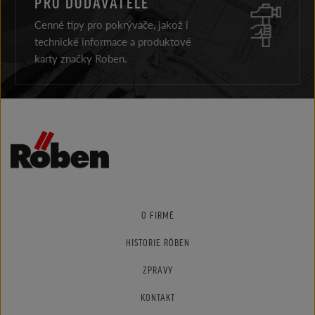
PRO DODAVATELE
Cenné tipy pro pokrývače, jakož i
technické informace a produktové
karty značky Roben.
O FIRMĚ
HISTORIE RÖBEN
ZPRÁVY
KONTAKT