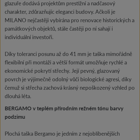
glazuře dodává projektům prestižní a nadčasový
charakter, zdůrazňujíc eleganci budovy. Ačkoli je
MILANO nejčastěji vybírána pro renovace historických a
památkových objektů, stále častěji po ní sahají i
individuální investoři.
Díky toleranci posunu až do 41 mm je taška mimořádně
flexibilní při montáži a větší formát umožňuje rychlé a
ekonomické pokrytí střechy. Její pevný, glazovaný
povrch je výjimečně odolný vůči biologické agresi, díky
čemuž si střecha zachová krásný nepoškozený vzhled po
dlouhá léta.
BERGAMO v teplém přírodním režném tónu barvy
podzimu
Plochá taška Bergamo je jedním z nejoblíbenějších