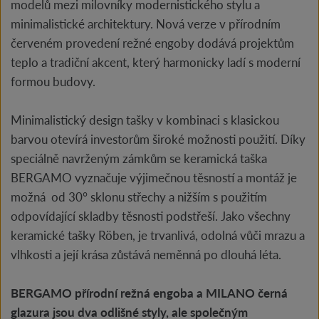
modelů mezi milovníky modernistického stylu a
minimalistické architektury. Nová verze v přírodním
červeném provedení režné engoby dodává projektům
teplo a tradiční akcent, který harmonicky ladí s moderní
formou budovy.
Minimalistický design tašky v kombinaci s klasickou
barvou otevírá investorům široké možnosti použití. Díky
speciálně navrženým zámkům se keramická taška
BERGAMO vyznačuje výjimečnou těsností a montáž je
možná od 30° sklonu střechy a nižším s použitím
odpovídající skladby těsnosti podstřeší. Jako všechny
keramické tašky Röben, je trvanlivá, odolná vůči mrazu a
vlhkosti a její krása zůstává neměnná po dlouhá léta.
BERGAMO přírodní režná engoba a MILANO černá
glazura jsou dva odlišné styly, ale společným