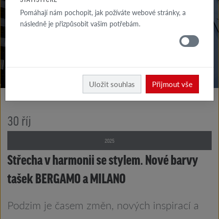
KE STAŽENÍ
Pomáhají nám pochopit, jak požíváte webové stránky, a
následně je přizpůsobit vašim potřebám.
KDE
KOUPIT
Röben
O firmě
Uložit souhlas
Přijmout vše
30
říj
2025
Střecha v harmonii se stylem. Nové barvy
tašek BERGAMO a MILANO
Podzim je časem změn, nových inspirací a