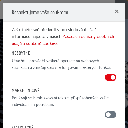
×
Respektujeme vaše soukromí
Me
Zaškrtněte své předvolby pro sledování. Další
informace najdete v našich
Zásadách ochrany osobních
údajů a souborů cookies.
NEZBYTNÉ
Umožňují provádět veškeré operace na webových
AKTUALITY
stránkách a zajišťují správné fungování některých funkcí.
NEJNOVĚJŠÍ INFORMACE O PRODUKTECH, AKTUÁLNÍCH SLEVOVÝCH
AKCÍ A UDÁLOSTECH RÖBEN
MARKETINGOVÉ
Používají se k zobrazování reklam přizpůsobených vašim
individuálním potřebám.
MATERIÁLY
STATISTICKÉ