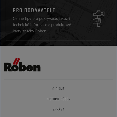
PRO DODAVATELE
Cenné tipy pro pokrývače, jakož i
technické informace a produktové
karty značky Roben.
O FIRMĚ
HISTORIE RÖBEN
ZPRÁVY