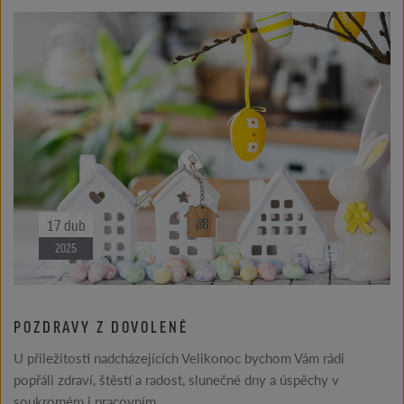
17
dub
2025
POZDRAVY Z DOVOLENÉ
U příležitosti nadcházejících Velikonoc bychom Vám rádi
popřáli zdraví, štěstí a radost, slunečné dny a úspěchy v
soukromém i pracovním...