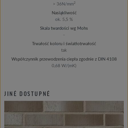
2
> 36N/mm
Nasiąkliwość
ok. 5,5 %
Skala twardości wg Mohs
-
Trwałość koloru i światłotrwałość
tak
Współczynnik przewodzenia ciepła zgodnie z DIN 4108
0,68 W/(mK)
JINÉ DOSTUPNÉ