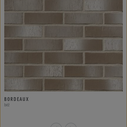
BORDEAUX
béž
b