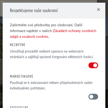
×
Respektujeme vaše soukromí
Me
Zaškrtněte své předvolby pro sledování. Další
informace najdete v našich
Zásadách ochrany osobních
údajů a souborů cookies.
NEZBYTNÉ
Umožňují provádět veškeré operace na webových
ACCUM 2DF
stránkách a zajišťují správné fungování některých funkcí.
MODROHNĚDÁ
MARKETINGOVÉ
Používají se k zobrazování reklam přizpůsobených vašim
individuálním potřebám.
MATERIÁLY
STATISTICKÉ