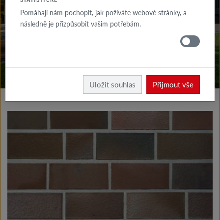
KE STAŽENÍ
Pomáhají nám pochopit, jak požíváte webové stránky, a
následně je přizpůsobit vašim potřebám.
KDE
KOUPIT
Vyrobky fasáda
Klinkerové a lícové pásky typ I
Uložit souhlas
Přijmout vše