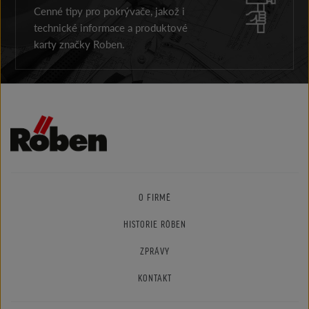
Cenné tipy pro pokrývače, jakož i
technické informace a produktové
karty značky Roben.
O FIRMĚ
HISTORIE RÖBEN
ZPRÁVY
KONTAKT