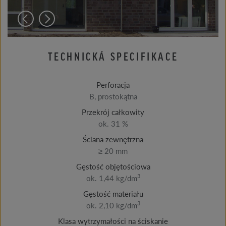
TECHNICKÁ SPECIFIKACE
Perforacja
B, prostokątna
Przekrój całkowity
ok. 31 %
Ściana zewnętrzna
≥ 20 mm
Gęstość objętościowa
3
ok. 1,44 kg/dm
Gęstość materiału
3
ok. 2,10 kg/dm
Klasa wytrzymałości na ściskanie