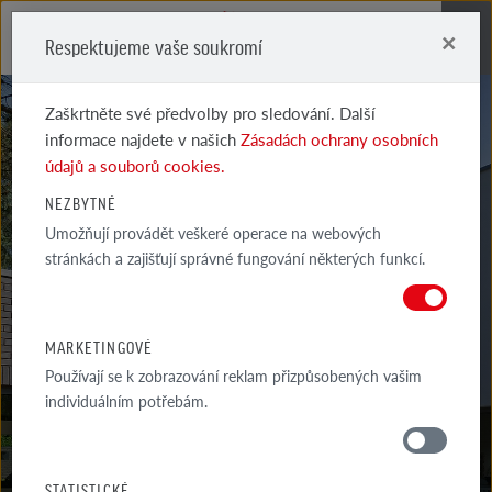
×
Respektujeme vaše soukromí
Me
Zaškrtněte své předvolby pro sledování. Další
informace najdete v našich
Zásadách ochrany osobních
údajů a souborů cookies.
NEZBYTNÉ
Umožňují provádět veškeré operace na webových
UNIVERSE
stránkách a zajišťují správné fungování některých funkcí.
PÍSKOVĚ BÍLÁ, CARBON
MARKETINGOVÉ
Používají se k zobrazování reklam přizpůsobených vašim
individuálním potřebám.
MATERIÁLY
STATISTICKÉ