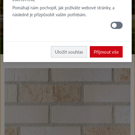
KE STAŽENÍ
Pomáhají nám pochopit, jak požíváte webové stránky, a
následně je přizpůsobit vašim potřebám.
KDE
KOUPIT
Vyrobky fasáda
Klinkerové a lícové pásky typ I
Uložit souhlas
Přijmout vše