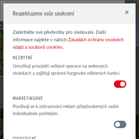
×
Respektujeme vaše soukromí
Me
Zaškrtněte své předvolby pro sledování. Další
informace najdete v našich
Zásadách ochrany osobních
údajů a souborů cookies.
NEZBYTNÉ
Umožňují provádět veškeré operace na webových
MARSEILLE
stránkách a zajišťují správné fungování některých funkcí.
PÍSKOVĚ BÍLÁ CARBON
MARKETINGOVÉ
Používají se k zobrazování reklam přizpůsobených vašim
individuálním potřebám.
MATERIÁLY
STATISTICKÉ