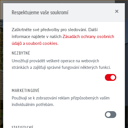
×
Respektujeme vaše soukromí
Me
Zaškrtněte své předvolby pro sledování. Další
informace najdete v našich
Zásadách ochrany osobních
údajů a souborů cookies.
NEZBYTNÉ
Umožňují provádět veškeré operace na webových
FARO
stránkách a zajišťují správné fungování některých funkcí.
ŠEDÁ STÍNOVANÁ HLADKÁ
MARKETINGOVÉ
Používají se k zobrazování reklam přizpůsobených vašim
individuálním potřebám.
MATERIÁLY
STATISTICKÉ