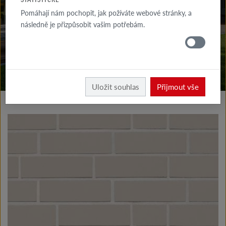
KE STAŽENÍ
Pomáhají nám pochopit, jak požíváte webové stránky, a
následně je přizpůsobit vašim potřebám.
KDE
KOUPIT
Vyrobky fasáda
Klinkerové a lícové pásky typ I
Uložit souhlas
Přijmout vše