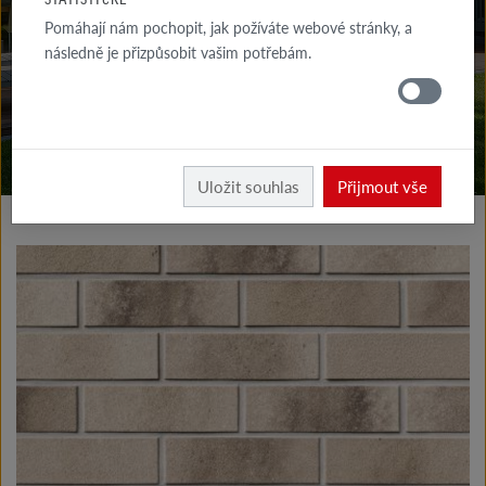
KE STAŽENÍ
Pomáhají nám pochopit, jak požíváte webové stránky, a
následně je přizpůsobit vašim potřebám.
KDE
KOUPIT
Vyrobky fasáda
Klinkerové a lícové pásky typ I
Uložit souhlas
Přijmout vše