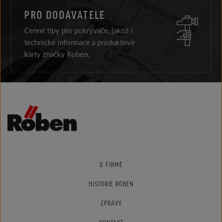
PRO DODAVATELE
Cenné tipy pro pokrývače, jakož i
technické informace a produktové
karty značky Roben.
O FIRMĚ
HISTORIE RÖBEN
ZPRÁVY