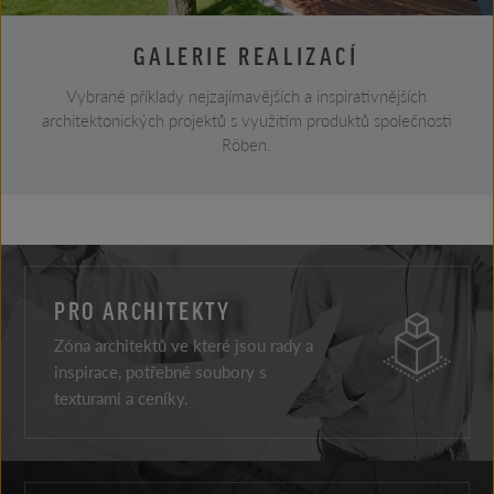
GALERIE REALIZACÍ
Vybrané příklady nejzajímavějších a inspirativnějších
architektonických projektů s využitím produktů společnosti
Röben.
PRO ARCHITEKTY
Zóna architektů ve které jsou rady a
inspirace, potřebné soubory s
texturami a ceníky.