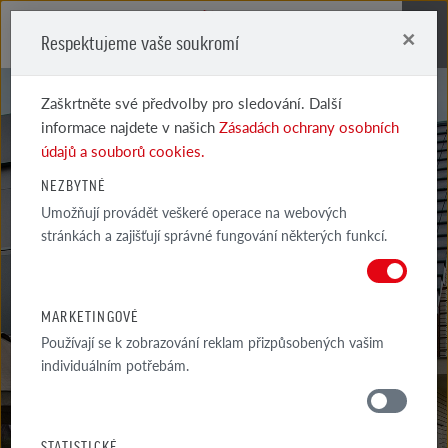
×
Respektujeme vaše soukromí
Me
Zaškrtněte své předvolby pro sledování. Další
informace najdete v našich
Zásadách ochrany osobních
údajů a souborů cookies.
NEZBYTNÉ
Umožňují provádět veškeré operace na webových
RADY
stránkách a zajišťují správné fungování některých funkcí.
ZEDNÍKA
MARKETINGOVÉ
Používají se k zobrazování reklam přizpůsobených vašim
individuálním potřebám.
RADY
OKOLÍ DOMU
STATISTICKÉ