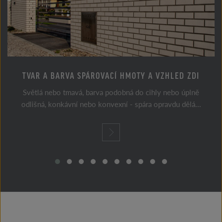
TVAR A BARVA SPÁROVACÍ HMOTY A VZHLED ZDI
Světlá nebo tmavá, barva podobná do cihly nebo úplně
odlišná, konkávní nebo konvexní - spára opravdu dělá...