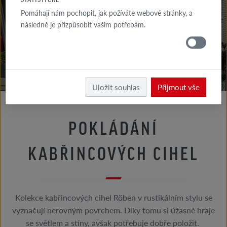
RADY
Pomáhají nám pochopit, jak požíváte webové stránky, a
FASÁDA
následně je přizpůsobit vašim potřebám.
RADY
STŘECHA
Rady fasáda
Rady zedníka
Uložit souhlas
Přijmout vše
POKLÁDÁNÍ
KABŘINCOVÝCH CIHEL
Kolekce kabřincových cihel Röben v rustikálním stylu se
vyznačují nerovným povrchem. Díky tomu si úžasně hraje
se světlem a stíny, avšak potřebuje dobře položit.