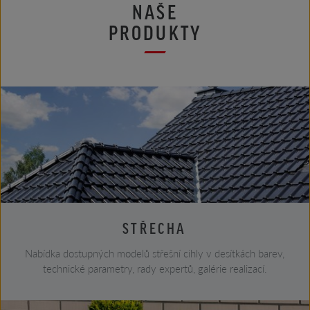
NAŠE
PRODUKTY
STŘECHA
Nabídka dostupných modelů střešní cihly v desítkách barev,
technické parametry, rady expertů, galérie realizací.