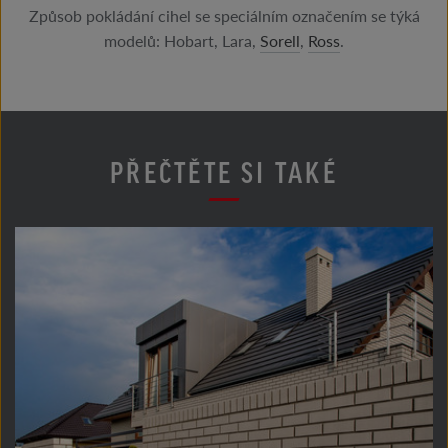
Způsob pokládání cihel se speciálním označením se týká
modelů: Hobart, Lara,
Sorell
,
Ross
.
PŘEČTĚTE SI TAKÉ